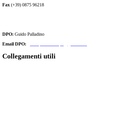
Fax
(+39) 0875 96218
cbri070008@istruzione.it
cbri070008@pec.istruzione.it
DPO:
Guido Palladino
Email DPO:
guido.palladino.dpo@gmail.com
Collegamenti utili
Contatti
Amministrazione Trasparente
MIUR
Iscrizioni Online
Ufficio Scolastico Regionale
Scuola in Chiaro
Invalsi