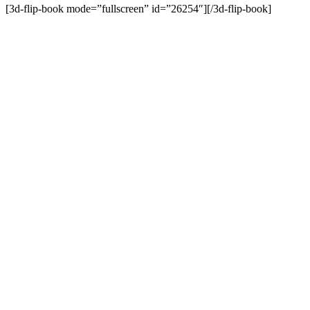
[3d-flip-book mode=”fullscreen” id=”26254″][/3d-flip-book]