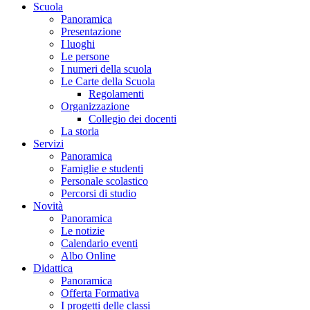
Scuola
Panoramica
Presentazione
I luoghi
Le persone
I numeri della scuola
Le Carte della Scuola
Regolamenti
Organizzazione
Collegio dei docenti
La storia
Servizi
Panoramica
Famiglie e studenti
Personale scolastico
Percorsi di studio
Novità
Panoramica
Le notizie
Calendario eventi
Albo Online
Didattica
Panoramica
Offerta Formativa
I progetti delle classi