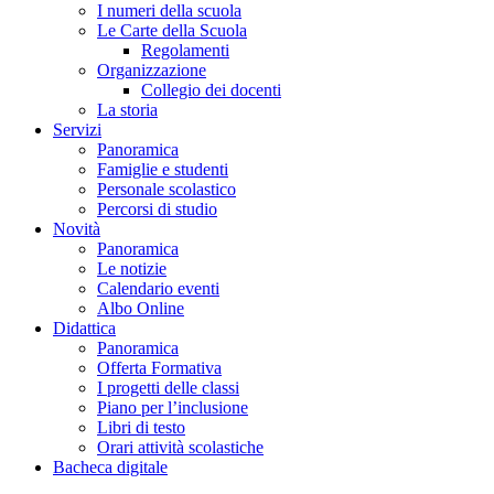
I numeri della scuola
Le Carte della Scuola
Regolamenti
Organizzazione
Collegio dei docenti
La storia
Servizi
Panoramica
Famiglie e studenti
Personale scolastico
Percorsi di studio
Novità
Panoramica
Le notizie
Calendario eventi
Albo Online
Didattica
Panoramica
Offerta Formativa
I progetti delle classi
Piano per l’inclusione
Libri di testo
Orari attività scolastiche
Bacheca digitale