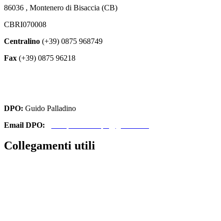
86036 , Montenero di Bisaccia (CB)
CBRI070008
Centralino
(+39) 0875 968749
Fax
(+39) 0875 96218
cbri070008@istruzione.it
cbri070008@pec.istruzione.it
DPO:
Guido Palladino
Email DPO:
guido.palladino.dpo@gmail.com
Collegamenti utili
Contatti
Amministrazione Trasparente
MIUR
Iscrizioni Online