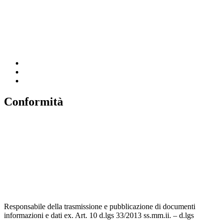
Ufficio Scolastico Regionale
Scuola in Chiaro
Invalsi
Conformità
Privacy
Dichiarazione di Accessibilità
Note legali
Accesso riservato
Responsabile della trasmissione e pubblicazione di documenti
informazioni e dati ex. Art. 10 d.lgs 33/2013 ss.mm.ii. – d.lgs