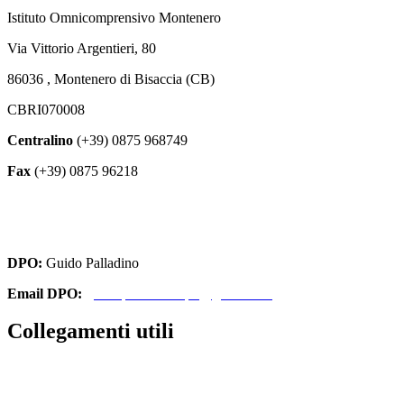
Istituto Omnicomprensivo Montenero
Via Vittorio Argentieri, 80
86036 , Montenero di Bisaccia (CB)
CBRI070008
Centralino
(+39) 0875 968749
Fax
(+39) 0875 96218
cbri070008@istruzione.it
cbri070008@pec.istruzione.it
DPO:
Guido Palladino
Email DPO:
guido.palladino.dpo@gmail.com
Collegamenti utili
Contatti
Amministrazione Trasparente