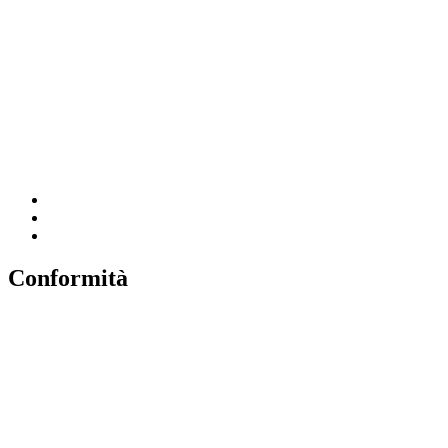
MIUR
Iscrizioni Online
Ufficio Scolastico Regionale
Scuola in Chiaro
Invalsi
Conformità
Privacy
Dichiarazione di Accessibilità
Note legali
Accesso riservato