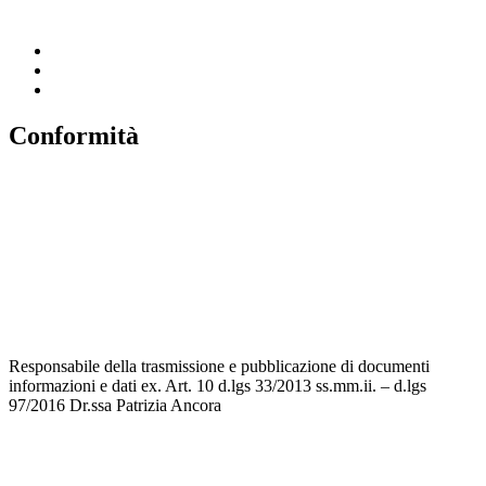
Invalsi
Conformità
Privacy
Dichiarazione di Accessibilità
Note legali
Accesso riservato
Responsabile della trasmissione e pubblicazione di documenti
informazioni e dati ex. Art. 10 d.lgs 33/2013 ss.mm.ii. – d.lgs
97/2016 Dr.ssa Patrizia Ancora