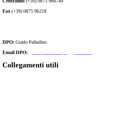
Centralino
(+39) 0875 968749
Fax
(+39) 0875 96218
cbri070008@istruzione.it
cbri070008@pec.istruzione.it
DPO:
Guido Palladino
Email DPO:
guido.palladino.dpo@gmail.com
Collegamenti utili
Contatti
Amministrazione Trasparente
MIUR
Iscrizioni Online
Ufficio Scolastico Regionale
Scuola in Chiaro