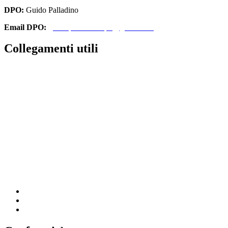
DPO:
Guido Palladino
Email DPO:
guido.palladino.dpo@gmail.com
Collegamenti utili
Contatti
Amministrazione Trasparente
MIUR
Iscrizioni Online
Ufficio Scolastico Regionale
Scuola in Chiaro
Invalsi