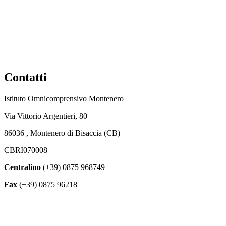
Contatti
Istituto Omnicomprensivo Montenero
Via Vittorio Argentieri, 80
86036 , Montenero di Bisaccia (CB)
CBRI070008
Centralino
(+39) 0875 968749
Fax
(+39) 0875 96218
cbri070008@istruzione.it
cbri070008@pec.istruzione.it