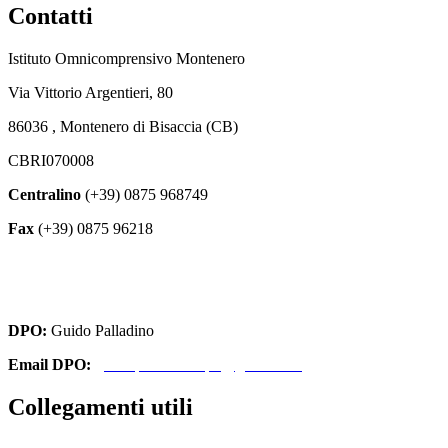
Contatti
Istituto Omnicomprensivo Montenero
Via Vittorio Argentieri, 80
86036 , Montenero di Bisaccia (CB)
CBRI070008
Centralino
(+39) 0875 968749
Fax
(+39) 0875 96218
cbri070008@istruzione.it
cbri070008@pec.istruzione.it
DPO:
Guido Palladino
Email DPO:
guido.palladino.dpo@gmail.com
Collegamenti utili