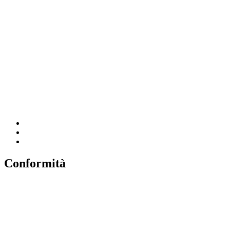
Contatti
Amministrazione Trasparente
MIUR
Iscrizioni Online
Ufficio Scolastico Regionale
Scuola in Chiaro
Invalsi
Conformità
Privacy
Dichiarazione di Accessibilità
Note legali