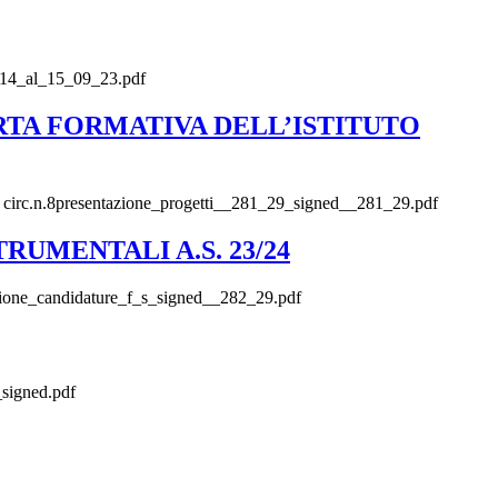
l_14_al_15_09_23.pdf
TA FORMATIVA DELL’ISTITUTO
presentazione_progetti__281_29_signed__281_29.pdf
UMENTALI A.S. 23/24
candidature_f_s_signed__282_29.pdf
_signed.pdf