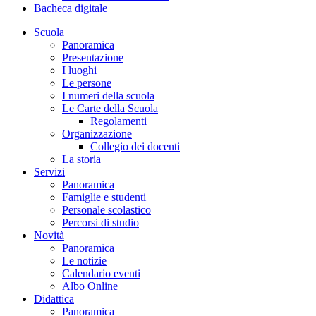
Bacheca digitale
Scuola
Panoramica
Presentazione
I luoghi
Le persone
I numeri della scuola
Le Carte della Scuola
Regolamenti
Organizzazione
Collegio dei docenti
La storia
Servizi
Panoramica
Famiglie e studenti
Personale scolastico
Percorsi di studio
Novità
Panoramica
Le notizie
Calendario eventi
Albo Online
Didattica
Panoramica