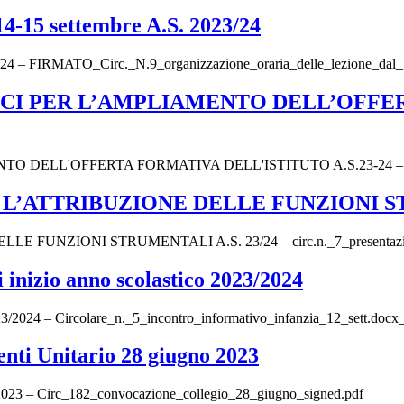
 14-15 settembre A.S. 2023/24
2023/24 – FIRMATO_Circ._N.9_organizzazione_oraria_delle_lezione_da
CI PER L’AMPLIAMENTO DELL’OFFER
LL'OFFERTA FORMATIVA DELL'ISTITUTO A.S.23-24 – circ.n.8
’ATTRIBUZIONE DELLE FUNZIONI STR
ZIONI STRUMENTALI A.S. 23/24 – circ.n._7_presentazione_
i inizio anno scolastico 2023/2024
 2023/2024 – Circolare_n._5_incontro_informativo_infanzia_12_sett.docx
enti Unitario 28 giugno 2023
 2023 – Circ_182_convocazione_collegio_28_giugno_signed.pdf