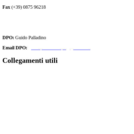
Fax
(+39) 0875 96218
cbri070008@istruzione.it
cbri070008@pec.istruzione.it
DPO:
Guido Palladino
Email DPO:
guido.palladino.dpo@gmail.com
Collegamenti utili
Contatti
Amministrazione Trasparente
MIUR
Iscrizioni Online
Ufficio Scolastico Regionale
Scuola in Chiaro