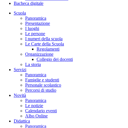
Bacheca digitale
Scuola
Panoramica
Presentazione
I luoghi
Le persone
I numeri della scuola
Le Carte della Scuola
Regolamenti
Organizzazione
Collegio dei docenti
La storia
Servizi
Panoramica
Famiglie e studenti
Personale scolastico
Percorsi di studio
Novità
Panoramica
Le notizie
Calendario eventi
Albo Online
Didattica
Panoramica