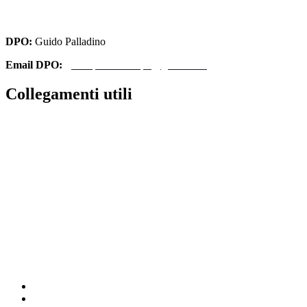
cbri070008@pec.istruzione.it
DPO:
Guido Palladino
Email DPO:
guido.palladino.dpo@gmail.com
Collegamenti utili
Contatti
Amministrazione Trasparente
MIUR
Iscrizioni Online
Ufficio Scolastico Regionale
Scuola in Chiaro
Invalsi