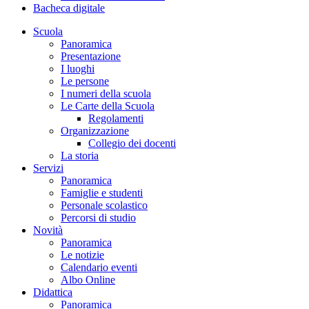
Bacheca digitale
Scuola
Panoramica
Presentazione
I luoghi
Le persone
I numeri della scuola
Le Carte della Scuola
Regolamenti
Organizzazione
Collegio dei docenti
La storia
Servizi
Panoramica
Famiglie e studenti
Personale scolastico
Percorsi di studio
Novità
Panoramica
Le notizie
Calendario eventi
Albo Online
Didattica
Panoramica