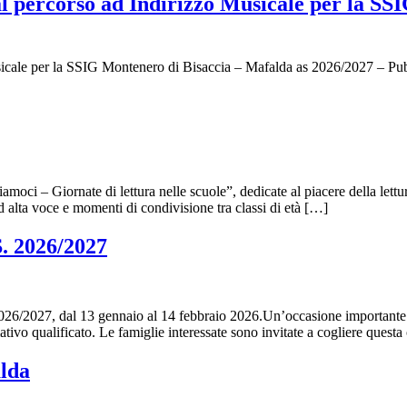
l percorso ad Indirizzo Musicale per la SS
usicale per la SSIG Montenero di Bisaccia – Mafalda as 2026/2027 – 
amoci – Giornate di lettura nelle scuole”, dedicate al piacere della lett
d alta voce e momenti di condivisione tra classi di età […]
S. 2026/2027
 2026/2027, dal 13 gennaio al 14 febbraio 2026.Un’occasione importante p
rmativo qualificato. Le famiglie interessate sono invitate a cogliere que
alda