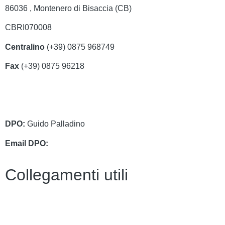
86036 , Montenero di Bisaccia (CB)
CBRI070008
Centralino
(+39) 0875 968749
Fax
(+39) 0875 96218
cbri070008@istruzione.it
cbri070008@pec.istruzione.it
DPO:
Guido Palladino
Email DPO:
guido.palladino.dpo@gmail.com
Collegamenti utili
Contatti