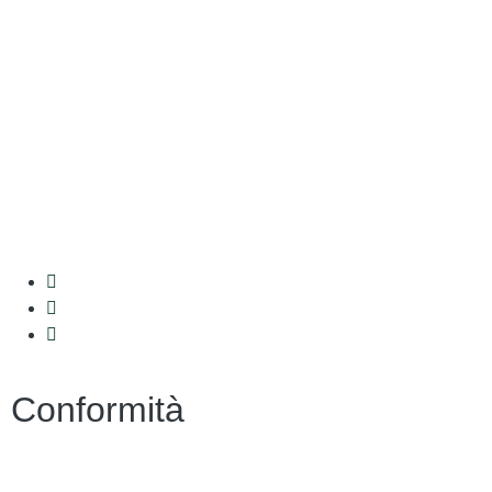
Amministrazione Trasparente
MIUR
Iscrizioni Online
Ufficio Scolastico Regionale
Scuola in Chiaro
Invalsi
Conformità
Privacy