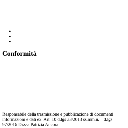
Ufficio Scolastico Regionale
Scuola in Chiaro
Invalsi
Conformità
Privacy
Dichiarazione di Accessibilità
Note legali
Accesso riservato
Responsabile della trasmissione e pubblicazione di documenti
informazioni e dati ex. Art. 10 d.lgs 33/2013 ss.mm.ii. – d.lgs
97/2016 Dr.ssa Patrizia Ancora