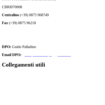
CBRI070008
Centralino
(+39) 0875 968749
Fax
(+39) 0875 96218
cbri070008@istruzione.it
cbri070008@pec.istruzione.it
DPO:
Guido Palladino
Email DPO:
guido.palladino.dpo@gmail.com
Collegamenti utili
Contatti
Amministrazione Trasparente
MIUR
Iscrizioni Online