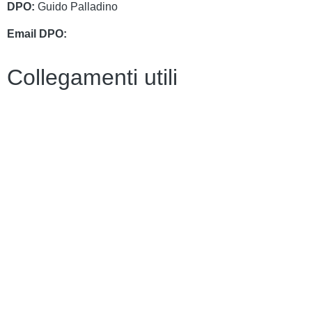
DPO:
Guido Palladino
Email DPO:
guido.palladino.dpo@gmail.com
Collegamenti utili
Contatti
Amministrazione Trasparente
MIUR
Iscrizioni Online
Ufficio Scolastico Regionale
Scuola in Chiaro
Invalsi